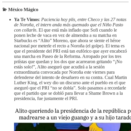
💫 México Mágico
Ya Te Vimos
:
Paciencia hoy plis, entre Checo y las 27 notas
de Noroña, el intern anda más quemado que el Niño Pasto
con collarín
. El que está más inflado que Sofi cuando le
ponen leche de vaca en vez de almendra a su matcha en
Starbucks es “Alito” Moreno, que ahora se siente el héroe
nacional por meterle el recto a Noroña (el golpe). El tema es
que el presidente del PRI está tan eufórico que ayer encabezó
una marcha en Paseo de la Reforma. Arropado por los tres
priístas que quedan y los dos que acarrearon gritando “¡No
estás solo!”, Alito aseguró que acudirá a la sesión
extraordinaria convocada por Noroña este viernes para
defenderse del intento de desafuero en su contra. Cual Martin
Luther King, el wey dio un discurso ante el pueblo en el que
aseguró que el PRI “no se dobla”. Solo pasamos a recordarle
que el partido que se dobló para llevar a Shame Brown a la
presidencia, fue justamente el PRI.