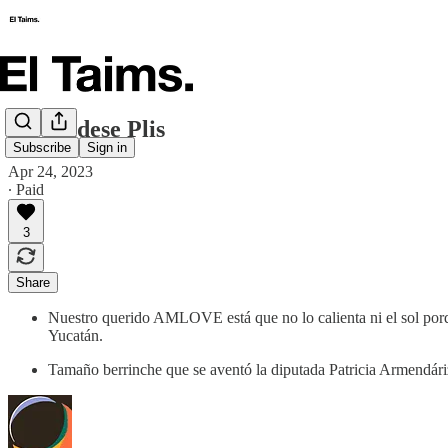
Ya Cuídese Plis
Subscribe
Sign in
Apr 24, 2023
∙ Paid
3
Share
Nuestro querido AMLOVE está que no lo calienta ni el sol porque
Yucatán.
Tamaño berrinche que se aventó la diputada Patricia Armendár