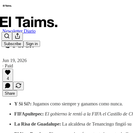
Newsletter Diario
🗞️ Y Si Sí?
Subscribe
Sign in
Jun 19, 2026
∙ Paid
4
Share
Y Si Sí?:
Jugamos como siempre y ganamos como nunca.
FIFApultepec:
El gobierno le rentó a la FIFA el Castillo de C
La Risa de Guadalupe:
La alcaldesa de Tenancingo fingió su 