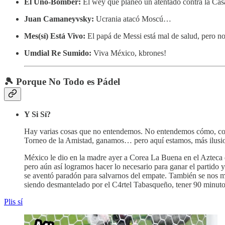
El Uno-Bomber:
El wey que planeó un atentado contra la Cas
Juan Camaneyvsky:
Ucrania atacó Moscú…
Mes(sí) Está Vivo:
El papá de Messi está mal de salud, pero 
Umdial Re Sumido:
Viva México, kbrones!
🎾 Porque No Todo es Pádel
Y Si Sí?
Hay varias cosas que no entendemos. No entendemos cómo, con 
Torneo de la Amistad, ganamos… pero aquí estamos, más ilusiona
México le dio en la madre ayer a Corea La Buena en el Azteca 
pero aún así logramos hacer lo necesario para ganar el partido 
se aventó paradón para salvarnos del empate. También se nos me
siendo desmantelado por el C4rtel Tabasqueño, tener 90 minuto
Plis sí