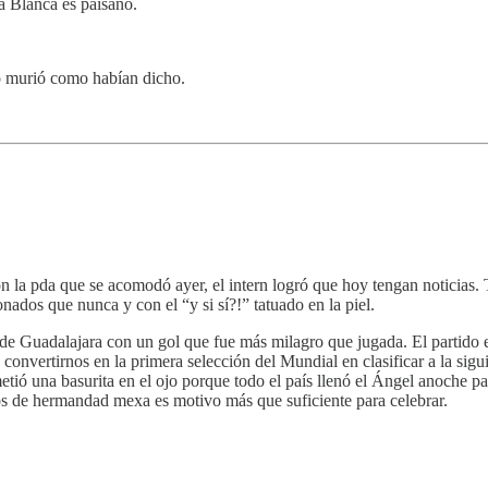
a Blanca es paisano.
no murió como habían dicho.
la pda que se acomodó ayer, el intern logró que hoy tengan noticias
dos que nunca y con el “y si sí?!” tatuado en la piel.
de Guadalajara con un gol que fue más milagro que jugada. El partido
y convertirnos en la primera selección del Mundial en clasificar a la s
tió una basurita en el ojo porque todo el país llenó el Ángel anoche p
s de hermandad mexa es motivo más que suficiente para celebrar.