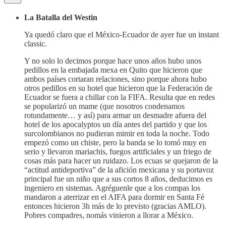
La Batalla del Westin
Ya quedó claro que el México-Ecuador de ayer fue un instant
classic.
Y no solo lo decimos porque hace unos años hubo unos
pedillos en la embajada mexa en Quito que hicieron que
ambos países cortaran relaciones, sino porque ahora hubo
otros pedillos en su hotel que hicieron que la Federación de
Ecuador se fuera a chillar con la FIFA. Resulta que en redes
se popularizó un mame (que nosotros condenamos
rotundamente… y así) para armar un desmadre afuera del
hotel de los apocalyptos un día antes del partido y que los
surcolombianos no pudieran mimir en toda la noche. Todo
empezó como un chiste, pero la banda se lo tomó muy en
serio y llevaron mariachis, fuegos artificiales y un friego de
cosas más para hacer un ruidazo. Los ecuas se quejaron de la
“actitud antideportiva” de la afición mexicana y su portavoz
principal fue un niño que a sus cortos 8 años, deducimos es
ingeniero en sistemas. Agréguenle que a los compas los
mandaron a aterrizar en el AIFA para dormir en Santa Fé
entonces hicieron 3h más de lo previsto (gracias AMLO).
Pobres compadres, nomás vinieron a llorar a México.