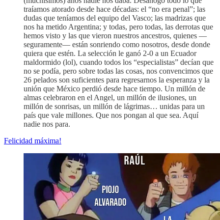
(muchísimos) años nadie nos daba. Desahogó todo lo que
traíamos atorado desde hace décadas: el “no era penal”; las
dudas que teníamos del equipo del Vasco; las madrizas que
nos ha metido Argentina; y todas, pero todas, las derrotas que
hemos visto y las que vieron nuestros ancestros, quienes —
seguramente— están sonriendo como nosotros, desde donde
quiera que estén. La selección le ganó 2-0 a un Ecuador
maldormido (lol), cuando todos los “especialistas” decían que
no se podía, pero sobre todas las cosas, nos convencimos que
26 pelados son suficientes para regresarnos la esperanza y la
unión que México perdió desde hace tiempo. Un millón de
almas celebraron en el Angel, un millón de ilusiones, un
millón de sonrisas, un millón de lágrimas… unidas para un
país que vale millones. Que nos pongan al que sea. Aquí
nadie nos para.
Felicidad máxima!