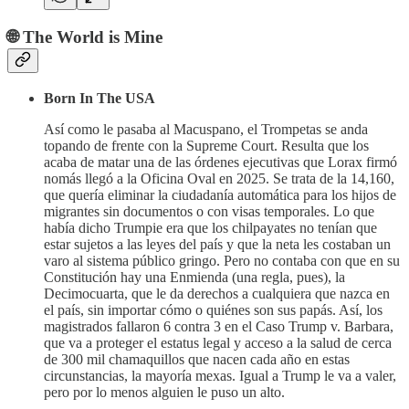
🌐 The World is Mine
Born In The USA
Así como le pasaba al Macuspano, el Trompetas se anda
topando de frente con la Supreme Court. Resulta que los
acaba de matar una de las órdenes ejecutivas que Lorax firmó
nomás llegó a la Oficina Oval en 2025. Se trata de la 14,160,
que quería eliminar la ciudadanía automática para los hijos de
migrantes sin documentos o con visas temporales. Lo que
había dicho Trumpie era que los chilpayates no tenían que
estar sujetos a las leyes del país y que la neta les costaban un
varo al sistema público gringo. Pero no contaba con que en su
Constitución hay una Enmienda (una regla, pues), la
Decimocuarta, que le da derechos a cualquiera que nazca en
el país, sin importar cómo o quiénes son sus papás. Así, los
magistrados fallaron 6 contra 3 en el Caso Trump v. Barbara,
que va a proteger el estatus legal y acceso a la salud de cerca
de 300 mil chamaquillos que nacen cada año en estas
circunstancias, la mayoría mexas. Igual a Trump le va a valer,
pero por lo menos alguien le puso un alto.