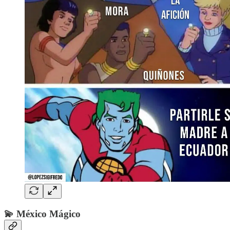
💫
México Mágico