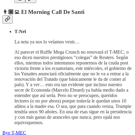
👨🏼‍💻 El Morning Call De Santi
T-Nel
La neta ya nos lo veíamos venir…
Al parecer el Ruffle Mega Crunch no renovará el T-MEC, o
eso dicen nuestros prestigiosos “colegas” de Reuters. Según
ellos, mientras todos intentamos reponernos de la cruda post
victoria frente a los ecuatorians, este miércoles, el gobierno de
los Yunaites anunciará oficialmente que no le va a entrar a la
renovación del Tratado (que básicamente le da de comer al
país). Y a ver… esto era tan evidente que incluso nuestro
secre de Economía (Marcelo Ebrard) ya había medio dado a
entender que así sería. Pero no se preocupen, queridos
lectores (o no por ahora) porque todavía le quedan unos 10
añitos a la madre esa. O sea, que para cuando venza, Trumpie
tendría unos 90 añotes. En una de esas sigue en la presidencia
y con más ganas de aranceles que nunca, pero ojalá nos
equivoquemos.
Bye T-MEC