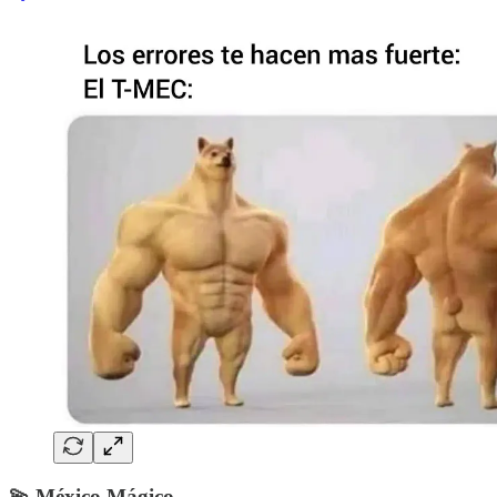
💫
México Mágico