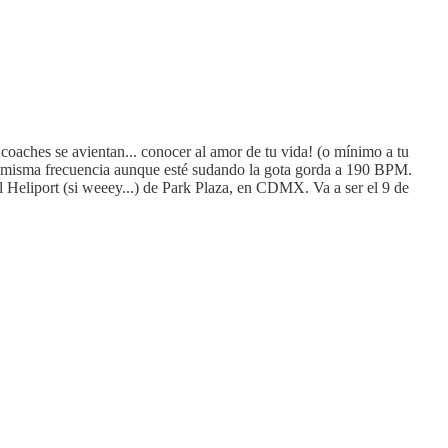
coaches se avientan... conocer al amor de tu vida! (o mínimo a tu
 tu misma frecuencia aunque esté sudando la gota gorda a 190 BPM.
l Heliport (si weeey...) de Park Plaza, en CDMX. Va a ser el 9 de