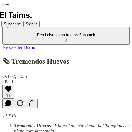
Subscribe
Sign in
Read distraction-free on Substack
Newsletter Diario
🗞️ Tremendos Huevos
Oct 02, 2025
∙ Paid
11
TLDR:
Tremendos Huevos
: Adams Augusto viendo la Champions en
plena comparecencia.