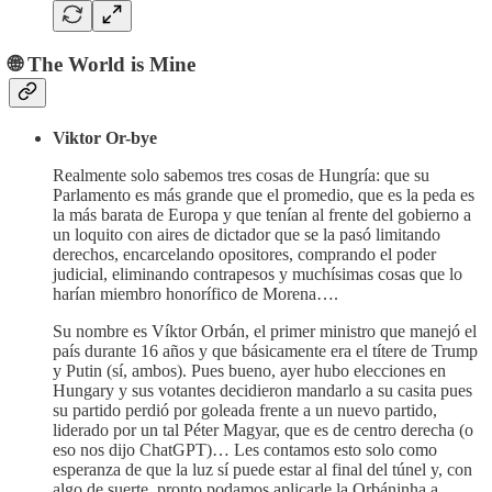
🌐 The World is Mine
Viktor Or-bye
Realmente solo sabemos tres cosas de Hungría: que su
Parlamento es más grande que el promedio, que es la peda es
la más barata de Europa y que tenían al frente del gobierno a
un loquito con aires de dictador que se la pasó limitando
derechos, encarcelando opositores, comprando el poder
judicial, eliminando contrapesos y muchísimas cosas que lo
harían miembro honorífico de Morena….
Su nombre es Víktor Orbán, el primer ministro que manejó el
país durante 16 años y que básicamente era el títere de Trump
y Putin (sí, ambos). Pues bueno, ayer hubo elecciones en
Hungary y sus votantes decidieron mandarlo a su casita pues
su partido perdió por goleada frente a un nuevo partido,
liderado por un tal Péter Magyar, que es de centro derecha (o
eso nos dijo ChatGPT)… Les contamos esto solo como
esperanza de que la luz sí puede estar al final del túnel y, con
algo de suerte, pronto podamos aplicarle la Orbáninha a