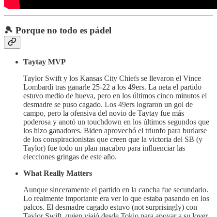
🎾 Porque no todo es pádel
Taytay MVP
Taylor Swift y los Kansas City Chiefs se llevaron el Vince
Lombardi tras ganarle 25-22 a los 49ers. La neta el partido
estuvo medio de hueva, pero en los últimos cinco minutos el
desmadre se puso cagado. Los 49ers lograron un gol de
campo, pero la ofensiva del novio de Taytay fue más
poderosa y anotó un touchdown en los últimos segundos que
los hizo ganadores. Biden aprovechó el triunfo para burlarse
de los conspiracionistas que creen que la victoria del SB (y
Taylor) fue todo un plan macabro para influenciar las
elecciones gringas de este año.
What Really Matters
Aunque sinceramente el partido en la cancha fue secundario.
Lo realmente importante era ver lo que estaba pasando en los
palcos. El desmadre cagado estuvo (not surprisingly) con
Taylor Swift, quien viajó desde Tokio para apoyar a su lover