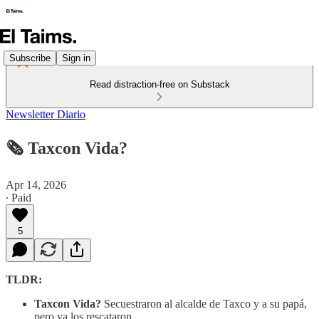
Subscribe
Sign in
Read distraction-free on Substack
Newsletter Diario
🗞️ Taxcon Vida?
Apr 14, 2026
∙ Paid
5
TLDR:
Taxcon Vida?
Secuestraron al alcalde de Taxco y a su papá,
pero ya los rescataron.