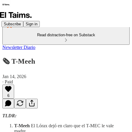
Subscribe
Sign in
Read distraction-free on Substack
Newsletter Diario
🗞️ T-Meeh
Jan 14, 2026
∙ Paid
6
TLDR:
T-Meeh
El Lórax dejó en claro que el T-MEC le vale
madre….