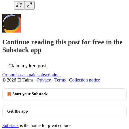
Continue reading this post for free in the
Substack app
Claim my free post
Or purchase a paid subscription.
© 2026 El Taims
·
Privacy
∙
Terms
∙
Collection notice
Start your Substack
Get the app
Substack
is the home for great culture