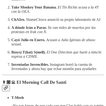
Take Monkey Your Banana.
El Tío Richie acusa a la 4T
con la OEA.
ChAIro.
ShameClown anunció su propio laboratorio de AI
A dónde Irán a Parar.
Ya van miles de muertos por las
protestas en Irak con N
.
Cayó Julio en Enero.
Acusan a Julio Iglesias de abuso
sexual.
B(oys) T(hat) S(mell).
El One Direction que huele a kimchi
regresa a CDMX.
Inventadas Invencibles.
Instagram borró la cuenta de
Inventadas
y ahora hay que echar montón para ayudarles
👨🏼‍💻 El Morning Call De Santi
T-Meeh
¿No son fanses de que cada vez que Clau habla con su patrón