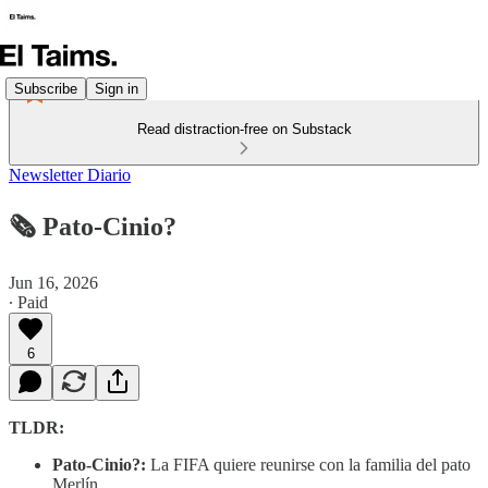
Subscribe
Sign in
Read distraction-free on Substack
Newsletter Diario
🗞️ Pato-Cinio?
Jun 16, 2026
∙ Paid
6
TLDR:
Pato-Cinio?:
La FIFA quiere reunirse con la familia del pato
Merlín.