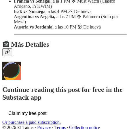
Francia vs Senegal,
a la 1 PM 🌟 Must Watch (Clásico
Africano, IYKWIM)
I
rak vs Noruega
, a las 4 PM 💩 De hueva
Argentina vs Argelia,
a las 7 PM 🍿 Palomero (Solo por
Messi)
Austria vs Jordania,
a las 10 PM 💩 De hueva
📰 Más Detalles
Continue reading this post for free in the
Substack app
Claim my free post
Or purchase a paid subscription.
© 2026 El Taims
·
Privacy
∙
Terms
∙
Collection notice