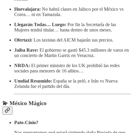
Huevalajara:
No habrá clases en Jalisco por el México vs
Corea… ni en Tamazula.
Llegarán Todas… Luego:
Por fin la Secretaría de las
Mujeres tendrá titular… hasta dentro de unos meses.
Ofertaxi:
Los taxistas del AICM bajarán sus precios.
Jaiba Rave:
El gobierno se gastó $45.3 millones de varos en
un concierto de Martin Garrix en Veracruz.
NRDA:
El primer ministro de los UK prohibió las redes
sociales para menores de 16 añitos…
Umdial Resumido:
España se la peló, e Irán vs Nueva
Zelanda fue el partido del día.
💫 México Mágico
Pato-Cinio?
Nos preguntamos qué estará sintiendo doña Brujada de que