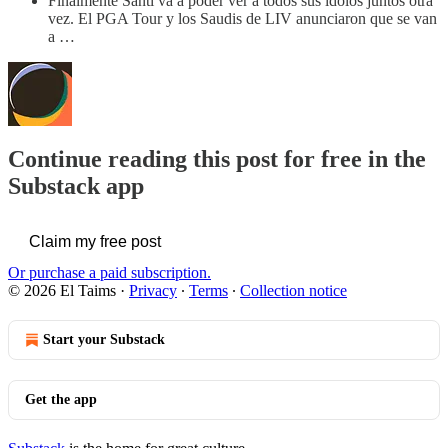
Finalmente Santi va a poder ver a todos sus ídolos juntos otra
vez. El PGA Tour y los Saudis de LIV anunciaron que se van
a …
Continue reading this post for free in the
Substack app
Claim my free post
Or purchase a paid subscription.
© 2026 El Taims
·
Privacy
∙
Terms
∙
Collection notice
Start your Substack
Get the app