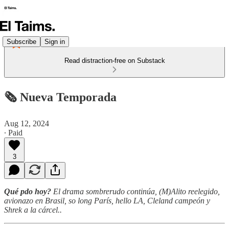
Subscribe
Sign in
Read distraction-free on Substack
🗞️ Nueva Temporada
Aug 12, 2024
∙ Paid
3
Qué pdo hoy?
El drama sombrerudo continúa, (M)Alito reelegido,
avionazo en Brasil, so long París, hello LA, Cleland campeón y
Shrek a la cárcel..