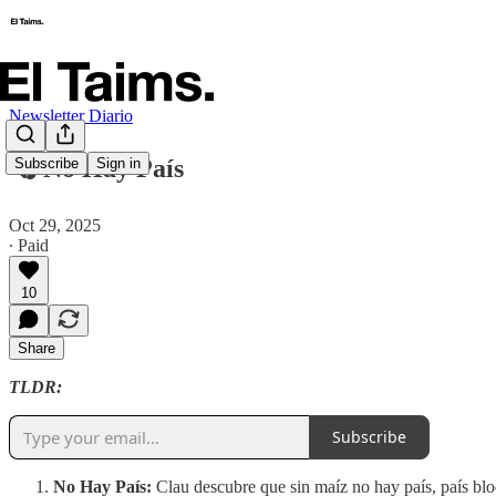
Newsletter Diario
🗞️ No Hay País
Subscribe
Sign in
Oct 29, 2025
∙ Paid
10
Share
TLDR:
Subscribe
No Hay País:
Clau descubre que sin maíz no hay país, país bl