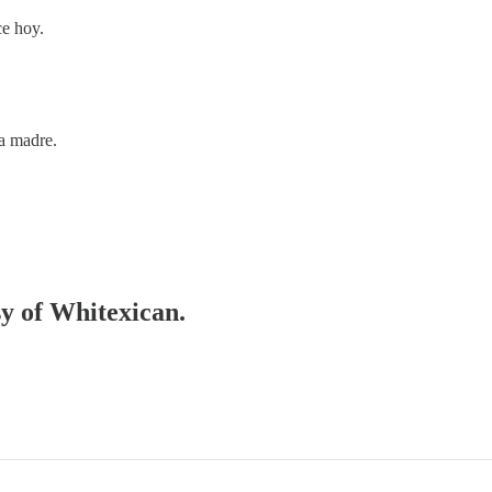
ce hoy.
a madre.
sy of Whitexican.