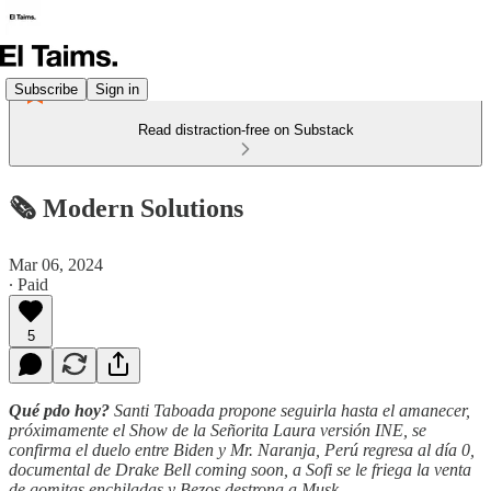
Subscribe
Sign in
Read distraction-free on Substack
🗞️ Modern Solutions
Mar 06, 2024
∙ Paid
5
Qué pdo hoy?
Santi Taboada propone seguirla hasta el amanecer,
próximamente el Show de la Señorita Laura versión INE, se
confirma el duelo entre Biden y Mr. Naranja, Perú regresa al día 0,
documental de Drake Bell coming soon, a Sofi se le friega la venta
de gomitas enchiladas y Bezos destrona a Musk.