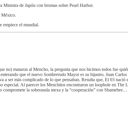
a Ministra de Japón con bromas sobre Pearl Harbor.
n México.
e empiece el mundial.
e no) mataron al Mencho, la pregunta que nos hicimos todos fue quién
enterando que el nuevo Sombrerudo Mayor es su hijastro, Juan Carlos Va
 y va a ser más complicado de lo que pensaban. Resulta que, El 03 nació
iso especial. Al parecer los Menchitos encontraron un loophole en The L
o no compromete la soberasnía mexa y la “cooperación” con Shamebee…