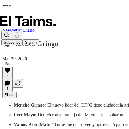
Newsletter Diario
🗞️ Mencho Gringo
Subscribe
Sign in
Mar 20, 2026
∙ Paid
4
1
Share
Mencho Gringo:
El nuevo líder del CJNG tiene ciudadanía gr
Free Mayo:
Detuvieron a una hija del Mayo… y la soltaron.
Vamos Bien (Mal):
Clau se fue de Traveo y aprovechó para ve