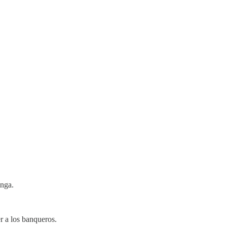
inga.
r a los banqueros.