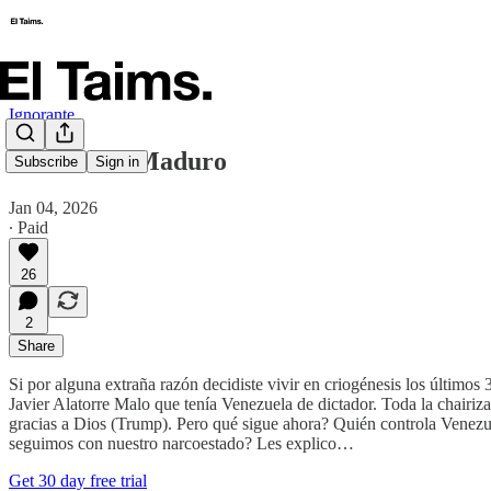
Ignorante
Má'duro a Maduro
Subscribe
Sign in
Jan 04, 2026
∙ Paid
26
2
Share
Si por alguna extraña razón decidiste vivir en criogénesis los último
Javier Alatorre Malo que tenía Venezuela de dictador. Toda la chairi
gracias a Dios (Trump). Pero qué sigue ahora? Quién controla Venezu
seguimos con nuestro narcoestado? Les explico…
Get 30 day free trial