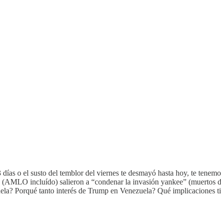
s 3 días o el susto del temblor del viernes te desmayó hasta hoy, te te
za (AMLO incluído) salieron a “condenar la invasión yankee” (muertos 
ela? Porqué tanto interés de Trump en Venezuela? Qué implicaciones t