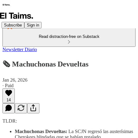
Subscribe
Sign in
Read distraction-free on Substack
Newsletter Diario
🗞️ Machuchonas Devueltas
Jan 26, 2026
∙ Paid
14
TLDR:
Machuchonas Devueltas:
La SCJN regresó las austerísimas
Cherokees blindadas que se habían regalado.