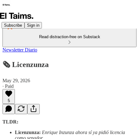
Subscribe
Sign in
Read distraction-free on Substack
Newsletter Diario
🗞️ Licenzunza
May 29, 2026
∙ Paid
5
TLDR:
Licenzunza:
Enrique Inzunza ahora sí ya pidió licencia
como senador.