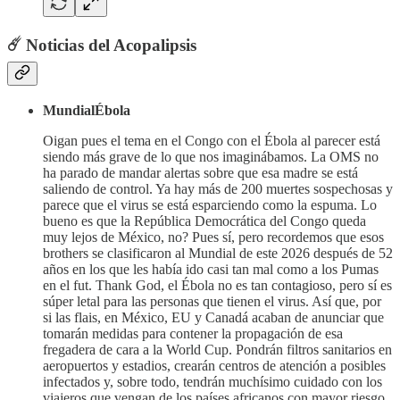
☄️
Noticias del Acopalipsis
MundialÉbola
Oigan pues el tema en el Congo con el Ébola al parecer está
siendo más grave de lo que nos imaginábamos. La OMS no
ha parado de mandar alertas sobre que esa madre se está
saliendo de control. Ya hay más de 200 muertes sospechosas y
parece que el virus se está esparciendo como la espuma. Lo
bueno es que la República Democrática del Congo queda
muy lejos de México, no? Pues sí, pero recordemos que esos
brothers se clasificaron al Mundial de este 2026 después de 52
años en los que les había ido casi tan mal como a los Pumas
en el fut. Thank God, el Ébola no es tan contagioso, pero sí es
súper letal para las personas que tienen el virus. Así que, por
si las flais, en México, EU y Canadá acaban de anunciar que
tomarán medidas para contener la propagación de esa
fregadera de cara a la World Cup. Pondrán filtros sanitarios en
aeropuertos y estadios, crearán centros de atención a posibles
infectados y, sobre todo, tendrán muchísimo cuidado con los
viajeros que vengan de los países africanos con mayor riesgo