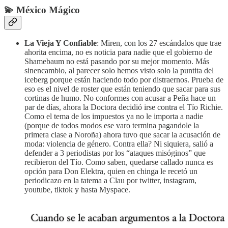
💫 México Mágico
La Vieja Y Confiable
: Miren, con los 27 escándalos que trae
ahorita encima, no es noticia para nadie que el gobierno de
Shamebaum no está pasando por su mejor momento. Más
sinencambio, al parecer solo hemos visto solo la puntita del
iceberg porque están haciendo todo por distraernos. Prueba de
eso es el nivel de roster que están teniendo que sacar para sus
cortinas de humo. No conformes con acusar a Peña hace un
par de días, ahora la Doctora decidió irse contra el Tío Richie.
Como el tema de los impuestos ya no le importa a nadie
(porque de todos modos ese varo termina pagandole la
primera clase a Noroña) ahora tuvo que sacar la acusación de
moda: violencia de género. Contra ella? Ni siquiera, salió a
defender a 3 periodistas por los “ataques misóginos” que
recibieron del Tío. Como saben, quedarse callado nunca es
opción para Don Elektra, quien en chinga le recetó un
periodicazo en la tatema a Clau por twitter, instagram,
youtube, tiktok y hasta Myspace.