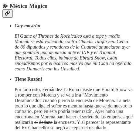
💫 México Mágico
Gay-mostrón
El Game of Thrones de Xochicalco está a tope y medio
Morena se está volteando contra Claudis Targaryen. Cerca
de 80 diputados y senadores de la Cuatroté anunciaron ayer
que pondrán una denuncia ante el INE y el Tribunal
Electoral. Todos ellos, íntimos de Ebrard Snow, están
enojadísimos por el acarreo masivo que mi Clau ha operado
como Danaeris con los Unsullied.
Tiene Razón
!
Por todo esto, Fernández LaRoña insiste que Ebrard Snow va
a romper con Morena y se va a ir a “Movimiento
Desahuciado” cuando pierda la encuesta de Morena. La neta
todo lo que diga el señor es mentira hasta que se demuestre lo
contrario, pero en esta podría tener razón. Ayer hubo una
encerrona en Morena para hacer el sorteo de las empresas que
realizarán
el
dedazo
la encuesta. Y al parecer la representante
del Ex Chancellor se negó a aceptar el resultado.