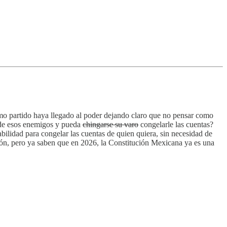
smo partido haya llegado al poder dejando claro que no pensar como
s de esos enemigos y pueda
chingarse su varo
congelarle las cuentas?
bilidad para congelar las cuentas de quien quiera, sin necesidad de
ción, pero ya saben que en 2026, la Constitución Mexicana ya es una