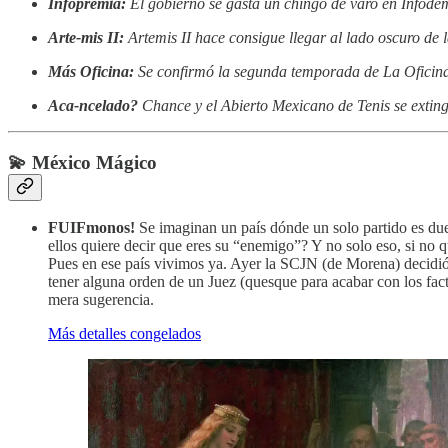
Infopremia:
El gobierno se gasta un chingo de varo en Infodem
Arte-mis II:
Artemis II hace consigue llegar al lado oscuro de 
Más Oficina:
Se confirmó la segunda temporada de La Oficin
Aca-ncelado?
Chance y el Abierto Mexicano de Tenis se extin
💫 México Mágico
FUIFmonos!
Se imaginan un país dónde un solo partido es due
ellos quiere decir que eres su “enemigo”? Y no solo eso, si no 
Pues en ese país vivimos ya. Ayer la SCJN (de Morena) decidió d
tener alguna orden de un Juez (quesque para acabar con los fac
mera sugerencia.
Más detalles congelados