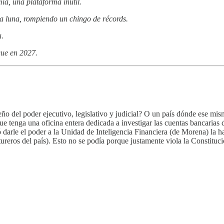
ia, una plataforma inútil.
la luna, rompiendo un chingo de récords.
a.
gue en 2027.
ño del poder ejecutivo, legislativo y judicial? O un país dónde ese mi
que tenga una oficina entera dedicada a investigar las cuentas bancaria
arle el poder a la Unidad de Inteligencia Financiera (de Morena) la ha
tureros del país). Esto no se podía porque justamente viola la Constitu