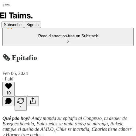
Subscribe
Sign in
Read distraction-free on Substack
🗞️ Epitafio
Feb 06, 2024
∙ Paid
10
1
Qué pdo hoy?
Andy manda su epitafio al Congreso, tu dealer de
Bosques tiembla, Palazuelos se pinta (más) de naranja, Bukele
cumple el sueño de AMLO, Chile se incendia, Charles tiene cáncer
y Horner trae pedos.