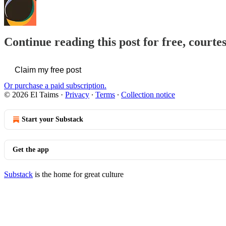
Continue reading this post for free, courte
Claim my free post
Or purchase a paid subscription.
© 2026 El Taims
·
Privacy
∙
Terms
∙
Collection notice
Start your Substack
Get the app
Substack
is the home for great culture