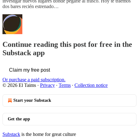
investigar nuevos lugares donde pegarle al frasco. Hoy te traemos
dos bares recién estrenado…
Continue reading this post for free in the
Substack app
Claim my free post
Or purchase a paid subscription.
© 2026 El Taims
·
Privacy
∙
Terms
∙
Collection notice
Start your Substack
Get the app
Substack
is the home for great culture