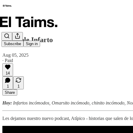
🗞️ Doble Infarto
Subscribe
Sign in
Aug 05, 2025
∙ Paid
14
1
1
Share
Hoy:
Infartos incómodos, Omarsito incómodo, chinito incómodo, N
Les dejamos nuestro nuevo podcast, Atípico - historias que salen de l