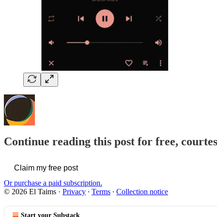
Continue reading this post for free, courte
Claim my free post
Or purchase a paid subscription.
© 2026 El Taims
·
Privacy
∙
Terms
∙
Collection notice
Start your Substack