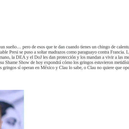
un sueño… pero de esos que te dan cuando tienes un chingo de calentura.
petable Presi se puso a soltar madrazos como paraguayo contra Francia. 
 mano, la DEA y el DoJ les dan protección y los mandan a vivir a las m
n su Shame Show de hoy expondrá cómo los gringos estuvieron metidísi
los gringos sí operan en México y Clau lo sabe, o Clau no quiere que o