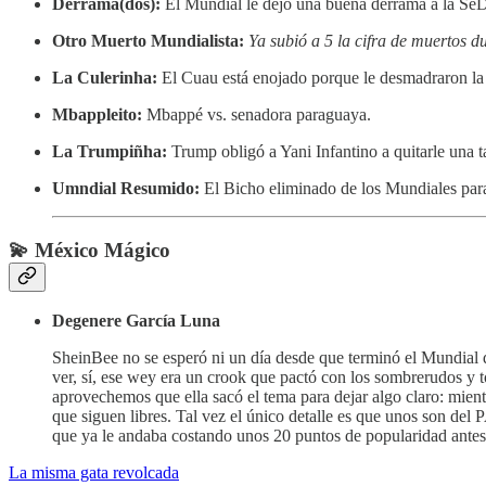
Derrama(dos):
El Mundial le dejó una buena derrama a la S
Otro Muerto Mundialista:
Ya subió a 5 la cifra de muertos 
La Culerinha:
El Cuau está enojado porque le desmadraron la
Mbappleito:
Mbappé vs. senadora paraguaya.
La Trumpiñha:
Trump obligó a Yani Infantino a quitarle una ta
Umndial Resumido:
El Bicho eliminado de los Mundiales par
💫 México Mágico
Degenere García Luna
SheinBee no se esperó ni un día desde que terminó el Mundial 
ver, sí, ese wey era un crook que pactó con los sombrerudos y t
aprovechemos que ella sacó el tema para dejar algo claro: mien
que siguen libres. Tal vez el único detalle es que unos son del
que ya le andaba costando unos 20 puntos de popularidad ante
La misma gata revolcada