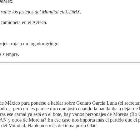
eDeMex.
durante los festejos del Mundial en CDMX.
 camioneta en el Azteca.
rjeta roja a un jugador gringo.
a siempre.
de México para ponerse a hablar sobre Genaro Garcia Luna (el secretar
odo… pero no les parece raro que justo cuando la banda iba a dejar de ha
tras ese carnal ya está en el bote, hay varios personajes de Morena (R
 PAN y otros de Morena? En ese caso nos importa más el partido que el p
s del Mundial. Hablemos más del tema porfa Clau.