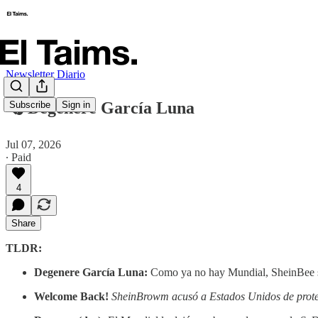
Newsletter Diario
🗞️ Degenere García Luna
Subscribe
Sign in
Jul 07, 2026
∙ Paid
4
Share
TLDR:
Degenere García Luna:
Como ya no hay Mundial, SheinBee sa
Welcome Back!
SheinBrowm acusó a Estados Unidos de protege