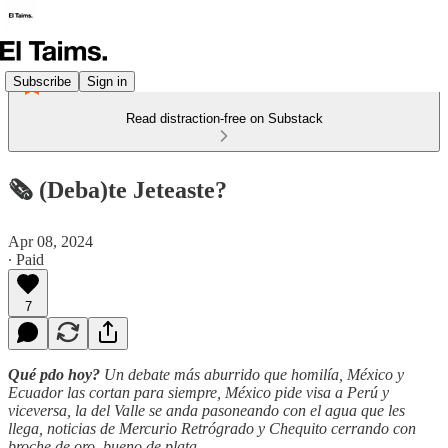
Subscribe
Sign in
Read distraction-free on Substack
🗞️ (Deba)te Jeteaste?
Apr 08, 2024
∙ Paid
7
Qué pdo hoy?
Un debate más aburrido que homilía, México y
Ecuador las cortan para siempre, México pide visa a Perú y
viceversa, la del Valle se anda pasoneando con el agua que les
llega, noticias de Mercurio Retrógrado y Chequito cerrando con
broche de oro, bueno de plata.