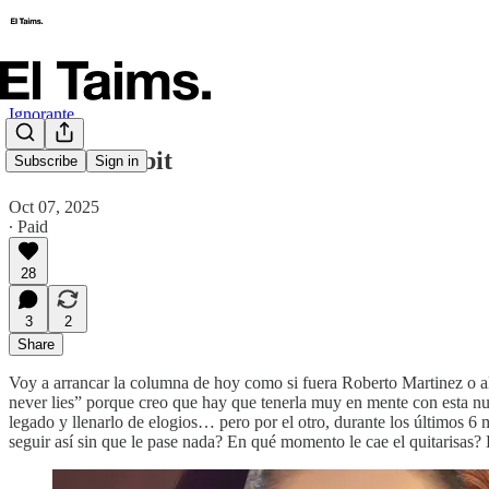
Ignorante
Clau's Gambit
Subscribe
Sign in
Oct 07, 2025
∙ Paid
28
3
2
Share
Voy a arrancar la columna de hoy como si fuera Roberto Martinez o al
never lies” porque creo que hay que tenerla muy en mente con esta n
legado y llenarlo de elogios… pero por el otro, durante los últimos 6
seguir así sin que le pase nada? En qué momento le cae el quitarisas