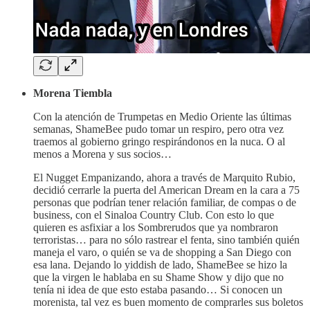
Morena Tiembla
Con la atención de Trumpetas en Medio Oriente las últimas
semanas, ShameBee pudo tomar un respiro, pero otra vez
traemos al gobierno gringo respirándonos en la nuca. O al
menos a Morena y sus socios…
El Nugget Empanizando, ahora a través de Marquito Rubio,
decidió cerrarle la puerta del American Dream en la cara a 75
personas que podrían tener relación familiar, de compas o de
business, con el Sinaloa Country Club. Con esto lo que
quieren es asfixiar a los Sombrerudos que ya nombraron
terroristas… para no sólo rastrear el fenta, sino también quién
maneja el varo, o quién se va de shopping a San Diego con
esa lana. Dejando lo yiddish de lado, ShameBee se hizo la
que la virgen le hablaba en su Shame Show y dijo que no
tenía ni idea de que esto estaba pasando… Si conocen un
morenista, tal vez es buen momento de comprarles sus boletos