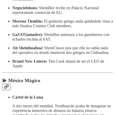
Negocieishons:
SheinBee recibe en Palacio Nacional
representante comercial de EU.
Morena Tiembla:
El gobierno gringo anda quitándole visas a
más Sinaloa Country Club members.
GaSAT(umadre):
SheinBee amenaza a los gasolineros con
echarles encima al SAT.
Ah Sheinhuahua!
SheinClawn jura que ella no sabía nada
del operativo en donde murieron dos gringos en Chihuahua.
Brand New I-ntern:
Tim Cook dejará de ser el CEO de
Apple.
💫 México Mágico
Cártel de la Luna
A dos meses del mundial, Teotihuacán acaba de inaugurar su
experiencia inmersiva de abrazos no balazos (
marca