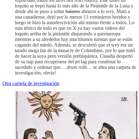
registrada, todos los derechos reservados
). Este lunes un
loquito se trepó hasta lo más alto de la Pirámide de la Luna y
desde ahí se puso a soltar
balazos
abrazos a lo wey. Mató a
una canadiense, dejó por lo menos 13 extranjeros heridos y
luego se hizo la autodesvivición ahí mismo frente a todos. Lo
más tétrico de todo es que en X ya hay varios videos del
loquito arriba de la pirámide disparando a quemarropa
mientras a su alrededor hay muchísimos turistas que se están
cagando del miedo. Además, se descubrió que el wey era un
tarado mega fan de la masacre de Columbine, por lo que trató
de hacer la suya pero versión prehispánica. Claudia despertó
de su nap para recuperarse del jet lag para condenar lo
sucedido y ordenar que…
drum rolls
… se abra una carpeta de
investigación, obvio!
Otra carpeta de investigación