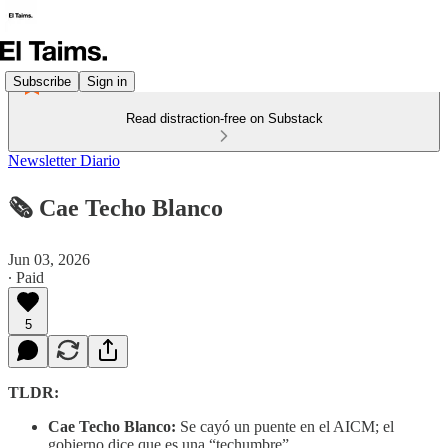
Subscribe
Sign in
Read distraction-free on Substack
Newsletter Diario
🗞️ Cae Techo Blanco
Jun 03, 2026
∙ Paid
5
TLDR:
Cae Techo Blanco:
Se cayó un puente en el AICM; el
gobierno dice que es una “techumbre”.