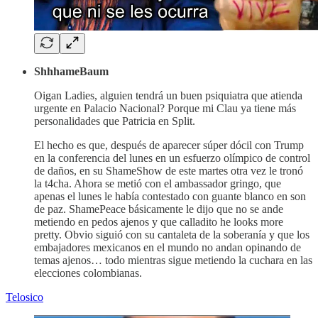
ShhhameBaum
Oigan Ladies, alguien tendrá un buen psiquiatra que atienda
urgente en Palacio Nacional? Porque mi Clau ya tiene más
personalidades que Patricia en Split.
El hecho es que, después de aparecer súper dócil con Trump
en la conferencia del lunes en un esfuerzo olímpico de control
de daños, en su ShameShow de este martes otra vez le tronó
la t4cha. Ahora se metió con el ambassador gringo, que
apenas el lunes le había contestado con guante blanco en son
de paz. ShamePeace básicamente le dijo que no se ande
metiendo en pedos ajenos y que calladito he looks more
pretty. Obvio siguió con su cantaleta de la soberanía y que los
embajadores mexicanos en el mundo no andan opinando de
temas ajenos… todo mientras sigue metiendo la cuchara en las
elecciones colombianas.
Telosico