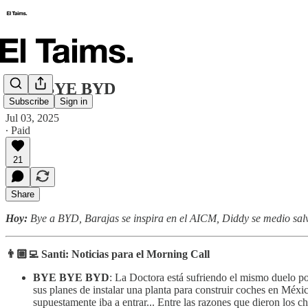
BYE BYE BYD
Subscribe
Sign in
Jul 03, 2025
∙ Paid
21
Share
Hoy:
Bye a BYD, Barajas se inspira en el AICM, Diddy se medio salva,
👨🏼‍💻 Santi: Noticias para el Morning Call
BYE BYE BYD
: La Doctora está sufriendo el mismo duelo p
sus planes de instalar una planta para construir coches en Méx
supuestamente iba a entrar... Entre las razones que dieron los