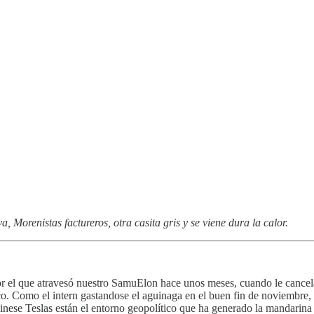
 Morenistas factureros, otra casita gris y se viene dura la calor.
or el que atravesó nuestro SamuElon hace unos meses, cuando le cancela
ico. Como el intern gastandose el aguinaga en el buen fin de noviembr
 chinese Teslas están el entorno geopolítico que ha generado la mandari