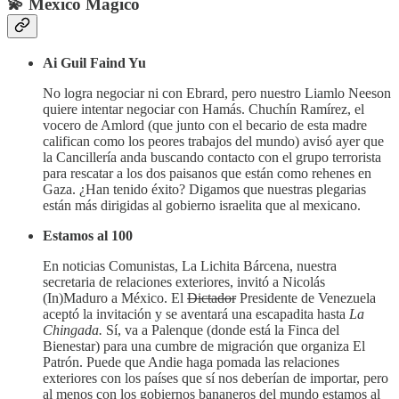
💫 México Mágico
Ai Guil Faind Yu
No logra negociar ni con Ebrard, pero nuestro Liamlo Neeson
quiere intentar negociar con Hamás. Chuchín Ramírez, el
vocero de Amlord (que junto con el becario de esta madre
califican como los peores trabajos del mundo) avisó ayer que
la Cancillería anda buscando contacto con el grupo terrorista
para rescatar a los dos paisanos que están como rehenes en
Gaza. ¿Han tenido éxito? Digamos que nuestras plegarias
están más dirigidas al gobierno israelita que al mexicano.
Estamos al 100
En noticias Comunistas, La Lichita Bárcena, nuestra
secretaria de relaciones exteriores, invitó a Nicolás
(In)Maduro a México. El
Dictador
Presidente de Venezuela
aceptó la invitación y se aventará una escapadita hasta
La
Chingada.
Sí, va a Palenque (donde está la Finca del
Bienestar) para una cumbre de migración que organiza El
Patrón. Puede que Andie haga pomada las relaciones
exteriores con los países que sí nos deberían de importar, pero
al menos con los gobiernos bananeros del mundo estamos al