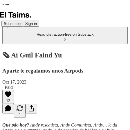
Subscribe
Sign in
Read distraction-free on Substack
🗞️ Ai Guil Faind Yu
Aparte te regalamos unos Airpods
Oct 17, 2023
∙ Paid
12
1
Qué pdo hoy?
Andy rescatista, Andy Comunista, Andy… le da