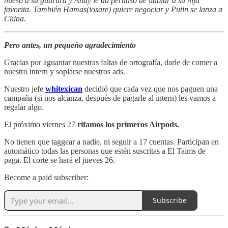
hueso a su guarura y Andy le da permiso de hablar a su hija
favorita. También Hamas(iosare) quiere negociar y Putin se lanza a
China.
Pero antes, un pequeño agradecimiento
Gracias por aguantar nuestras faltas de ortografía, darle de comer a
nuestro intern y soplarse nuestros ads.
Nuestro jefe
whitexican
decidió que cada vez que nos paguen una
campaña (si nos alcanza, después de pagarle al intern) les vamos a
regalar algo.
El próximo viernes 27
rifamos los primeros Airpods.
No tienen que taggear a nadie, ni seguir a 17 cuentas. Participan en
automático todas las personas que estén suscritas a El Taims de
paga. El corte se hará el jueves 26.
Become a paid subscriber:
Subscribe