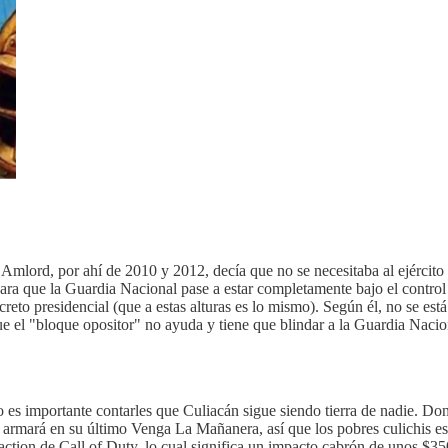
mlord, por ahí de 2010 y 2012, decía que no se necesitaba al ejército e
ara que la Guardia Nacional pase a estar completamente bajo el control 
eto presidencial (que a estas alturas es lo mismo). Según él, no se est
que el "bloque opositor" no ayuda y tiene que blindar a la Guardia Naci
o es importante contarles que Culiacán sigue siendo tierra de nadie. 
 armará en su último Venga La Mañanera, así que los pobres culichis 
action de Call of Duty, lo cual significa un impacto cabrón de unos $35