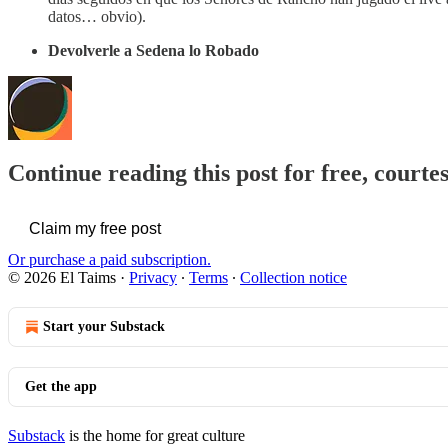
datos… obvio).
Devolverle a Sedena lo Robado
Continue reading this post for free, courte
Claim my free post
Or purchase a paid subscription.
© 2026 El Taims
·
Privacy
∙
Terms
∙
Collection notice
Start your Substack
Get the app
Substack
is the home for great culture