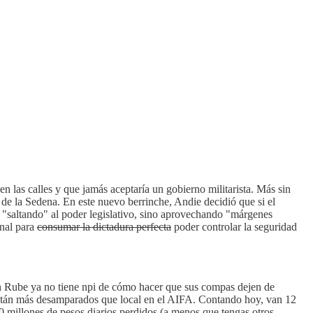
n las calles y que jamás aceptaría un gobierno militarista. Más sin
de la Sedena. En este nuevo berrinche, Andie decidió que si el
á "saltando" al poder legislativo, sino aprovechando "márgenes
onal para
consumar la dictadura perfecta
poder controlar la seguridad
Don Rube ya no tiene npi de cómo hacer que sus compas dejen de
están más desamparados que local en el AIFA. Contando hoy, van 12
0 millones de pesos diarios perdidos (a menos que tengas otros