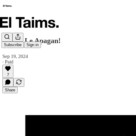
🗞️ Ahí Le Apagan!
Subscribe
Sign in
Sep 19, 2024
∙ Paid
7
Share