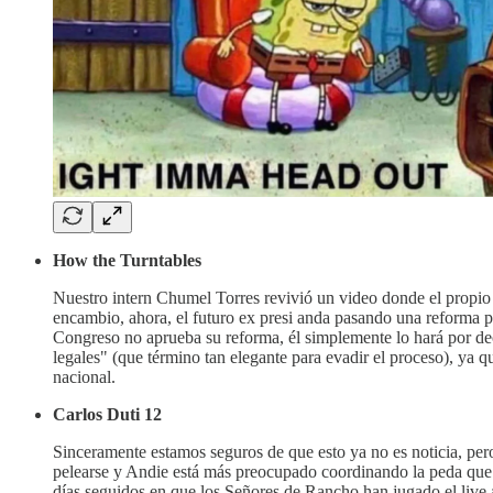
How the Turntables
Nuestro intern Chumel Torres revivió un video donde el propio A
encambio, ahora, el futuro ex presi anda pasando una reforma p
Congreso no aprueba su reforma, él simplemente lo hará por decr
legales" (que término tan elegante para evadir el proceso), ya 
nacional.
Carlos Duti 12
Sinceramente estamos seguros de que esto ya no es noticia, per
pelearse y Andie está más preocupado coordinando la peda que
días seguidos en que los Señores de Rancho han jugado el live 