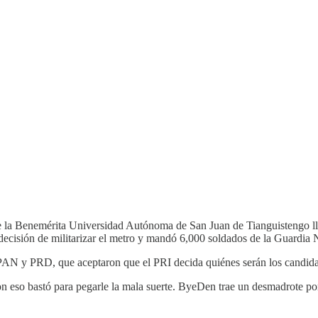
de la Benemérita Universidad Autónoma de San Juan de Tianguistengo ll
decisión de militarizar el metro y mandó 6,000 soldados de la Guardia N
el PAN y PRD, que aceptaron que el PRI decida quiénes serán los cand
 eso bastó para pegarle la mala suerte. ByeDen trae un desmadrote p