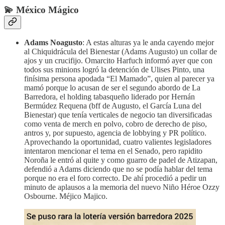
💫 México Mágico
Adams Noagusto
: A estas alturas ya le anda cayendo mejor
al Chiquidrácula del Bienestar (Adams Augusto) un collar de
ajos y un crucifijo. Omarcito Harfuch informó ayer que con
todos sus minions logró la detención de Ulises Pinto, una
finísima persona apodada “El Mamado”, quien al parecer ya
mamó porque lo acusan de ser el segundo abordo de La
Barredora, el holding tabasqueño liderado por Hernán
Bermúdez Requena (bff de Augusto, el García Luna del
Bienestar) que tenía verticales de negocio tan diversificadas
como venta de merch en polvo, cobro de derecho de piso,
antros y, por supuesto, agencia de lobbying y PR político.
Aprovechando la oportunidad, cuatro valientes legisladores
intentaron mencionar el tema en el Senado, pero rapidito
Noroña le entró al quite y como guarro de padel de Atizapan,
defendió a Adams diciendo que no se podía hablar del tema
porque no era el foro correcto. De ahí procedió a pedir un
minuto de aplausos a la memoria del nuevo Niño Héroe Ozzy
Osbourne. Méjico Majico.